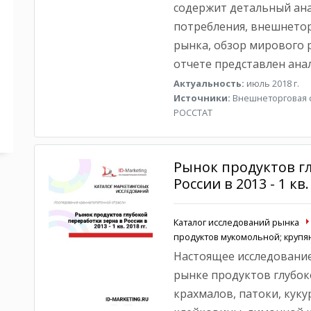
содержит детальный ана
потребления, внешнетор
рынка, обзор мирового р
отчете представлен ана
Актуальность:
июль 2018 г.
Источники:
Внешнеторговая с
РОССТАТ
Рынок продуктов г
России в 2013 - 1 кв.
Каталог исследований рынка
продуктов мукомольной; круп
Настоящее исследование
рынке продуктов глубоко
крахмалов, патоки, кук