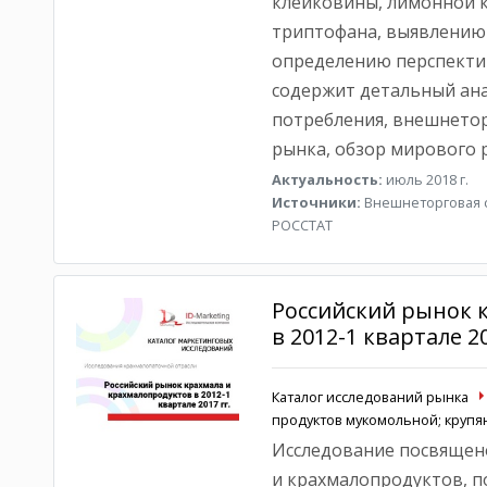
клейковины, лимонной к
триптофана, выявлению
определению перспекти
содержит детальный ана
потребления, внешнетор
рынка, обзор мирового р
Актуальность:
июль 2018 г.
Источники:
Внешнеторговая с
РОССТАТ
Российский рынок 
в 2012-1 квартале 20
Каталог исследований рынка
продуктов мукомольной; круп
Исследование посвящено
и крахмалопродуктов, п