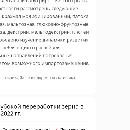
влен анализ внутрироссийского рынка
частности рассмотрены следующие
, крахмал модифицированный, патока
ая, мальтозная, глюкозно-фруктозные
за, декстрин, мальтодекстрин, глютен
роведено изучение динамики развития
отребляющих отраслей для
вных направлений потребления
четом возможного импортозамещения.
татистика, Железнодорожная статистика,
лубокой переработки зерна в
 2022 гг.
Пищевая промышленность
Производство