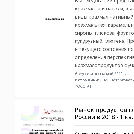
В исследовании предста
крахмалов и патоки, в 
виды крахмал нативный
крахмальная: карамельн
сиропы, глюкоза, фрукто
кукурузный. глютена. П
и текущего состояния п
определения перспекти
крахмалопродуктов с у
Актуальность:
май 2012 г.
Источники:
Внешнеторговая с
РОССТАТ
Рынок продуктов г
России в 2018 - 1 кв.
Каталог исследований рынка