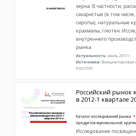
зерна. В частности, ра
сахаристые (в том числе
сиропы), натуральные 
крахмалы, глютен. Иссл
внутреннего производст
рынка.
Актуальность:
июль 2017 г.
Источники:
Внешнеторговая с
РОССТАТ
Российский рынок 
в 2012-1 квартале 20
Каталог исследований рынка
продуктов мукомольной; круп
Исследование посвящено