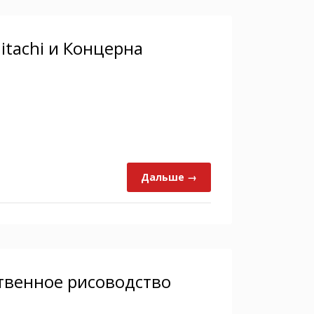
itachi и Концерна
Дальше →
твенное рисоводство