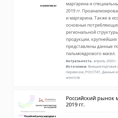
маргарина и специальных
2019 гг. Проанализиро
и маргарина. Также в и
основных потребляющих
региональной структур
продукции, крупнейших 
представлены данные п
пальмоядрового масел.
Актуальность:
апрель 2020 г.
Источники:
Внешнеторговая с
перевозок, РОССТАТ, Данные и
агентств
Российский рынок м
2019 гг.